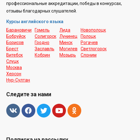
профессиональные аккредитации, победы в конкурсах,
отзывы благодарных слушателей.
Курсы английского языка
Барановичи
Гомель
Лида
Новополоцк
Бобруйск
Солигорск
Лунинец
Полоцк
Борисов
Гродно
Минск
Рогачев
Брест
Заславль
Могилев
Светлогорск
Витебск
Кобрин
Мозырь
Слоним
Слуцк
Москва
Херсон
Нур-Cултан
Следите за нами
Подписка на рассылку