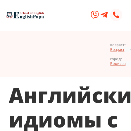
возраст:
город:
Английски
идиомы с