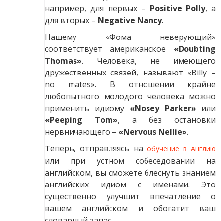
например, для первых –
Positive Polly
, а
для вторых –
Negative Nancy
.
Нашему «Фома неверующий»
соответствует американское
«Doubting
Thomas»
. Человека, не имеющего
дружественных связей, называют «Billy –
no mates». В отношении крайне
любопытного молодого человека можно
применить идиому
«Nosey Parker»
или
«Peeping Tom»
, а без остановки
нервничающего –
«Nervous Nellie»
.
Теперь, отправляясь на
обучение в Англию
или при устном собеседовании на
английском, вы сможете блеснуть знанием
английских идиом с именами. Это
существенно улучшит впечатление о
вашем английском и обогатит ваш
словарный запас.