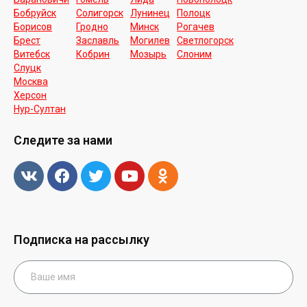
Бобруйск
Солигорск
Лунинец
Полоцк
Борисов
Гродно
Минск
Рогачев
Брест
Заславль
Могилев
Светлогорск
Витебск
Кобрин
Мозырь
Слоним
Слуцк
Москва
Херсон
Нур-Cултан
Следите за нами
Подписка на рассылку