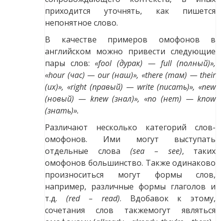
приходится уточнять, как пишется
непонятное слово.
В качестве примеров омофонов в
английском можно привести следующие
пары слов:
«fool (дурак) — full (полный)»,
«hour (час) — our (наш)», «there (там) — their
(их)», «right (правый) — write (писать)», «new
(новый) — knew (знал)», «no (нет) — know
(знать)».
Различают несколько категорий слов-
омофонов. Ими могут выступать
отдельные слова
(sea – see)
, таких
омофонов большинство. Также одинаково
произноситься могут формы слов,
например, различные формы глаголов и
т.д.
(red – read)
. Вдобавок к этому,
сочетания слов такжемогут являться